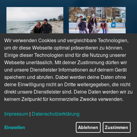
Wir verwenden Cookies und vergleichbare Technologien,
um dir diese Webseite optimal präsentieren zu können.
Einige dieser Technologien sind für die Nutzung unserer
Fackelwanderung
Eiswelt
Webseite unerlässlich. Mit deiner Zustimmung dürfen wir
und unsere Dienstleister Informationen auf deinem Gerät
Lausche den Geschichten
Ein Schlittschuhvergnügen der
unserer Ostsee-Originale,
Superlative erwartet Dich im
speichern und abrufen. Dabei werden deine Daten ohne
während sich der Fackelschein
Kurpark Scharbeutz. Bei der
deine Einwilligung nicht an Dritte weitergegeben, die nicht
auf dem Ostseesaum spiegelt.
wohl längsten
direkt unsere Dienstleister sind. Deine Daten werden wir zu
Erfahre Wissenswertes,
Schlittschuhschleife durch den
keinem Zeitpunkt für kommerzielle Zwecke verwenden.
Lustiges und Persönliches aus
illuminierten Kurpark, dem
der Region, von der
abendlichen Eisstockschießen
Impressum
|
Datenschutzerklärung
Ostseeküste und aus der
und dem After-Work-Punsch
Heimat. Gemeinsam in der
genießt Du die frische Seeluft
Einstellen
Ablehnen
Zustimmen
Dämmerung am Strand im
und den klaren Winterhimmel.
Feuerschein zu wandern, ist
Einfach herrlich!