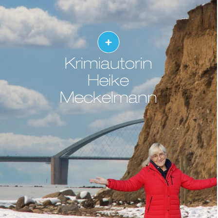
Krimiautorin
Heike
Meckelmann