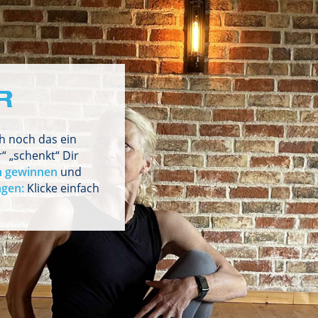
R
h noch das ein
“ „schenkt“ Dir
h gewinnen
und
ngen:
Klicke einfach