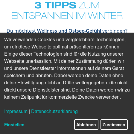
3 TIPPS
ZUM
ENTSPANNEN IM WINTER
Du möchtest
Wellness und Ostsee-Gefühl
verbinden?
Dann mach einen kleinen Ausflug in unsere Thermen
Wir verwenden Cookies und vergleichbare Technologien,
oder Spas. Wenn Du noch keine Idee hast, wohin es
um dir diese Webseite optimal präsentieren zu können.
gehen soll, geben wir Dir hier
drei Tipps:
Einige dieser Technologien sind für die Nutzung unserer
Webseite unerlässlich. Mit deiner Zustimmung dürfen wir
und unsere Dienstleister Informationen auf deinem Gerät
speichern und abrufen. Dabei werden deine Daten ohne
deine Einwilligung nicht an Dritte weitergegeben, die nicht
direkt unsere Dienstleister sind. Deine Daten werden wir zu
keinem Zeitpunkt für kommerzielle Zwecke verwenden.
Impressum
|
Datenschutzerklärung
Einstellen
Ablehnen
Zustimmen
© Oliver Franke