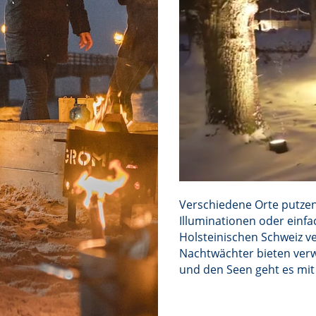
Verschiedene Orte putzen 
Illuminationen oder einfa
Holsteinischen Schweiz ve
Nachtwächter bieten ver
und den Seen geht es mit 