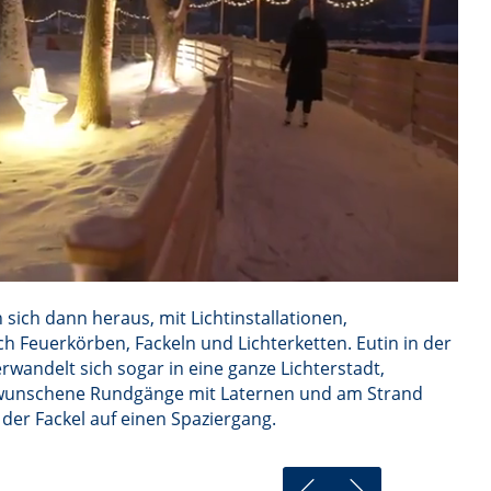
sich dann heraus, mit Lichtinstallationen,
ch Feuerkörben, Fackeln und Lichterketten. Eutin in der
rwandelt sich sogar in eine ganze Lichterstadt,
wunschene Rundgänge mit Laternen und am Strand
der Fackel auf einen Spaziergang.